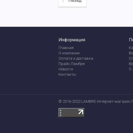
Назад
Информация
П
Главная
Ка
О компании
Во
Оплата и доставка
С
Прайс Ламбре
В
Новости
О
Контакты
© 2016-2022 LAMBRE Интернет-магазин 