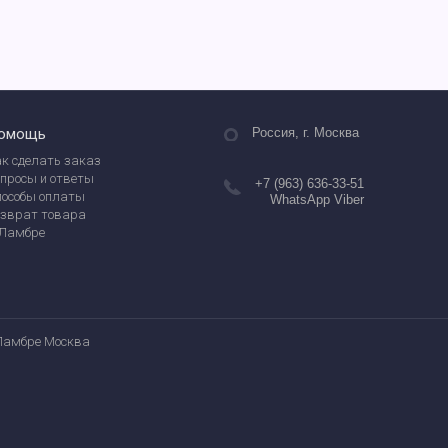
омощь
Россия, г. Москва
к сделать заказ
просы и ответы
+7 (963) 636-33-51
пособы оплаты
WhatsApp Viber
озврат товара
 Ламбре
Ламбре Москва