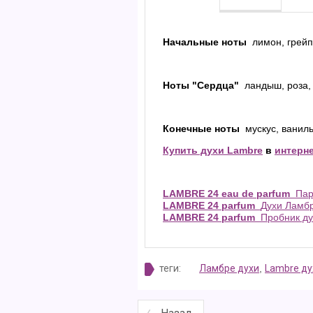
Начальные ноты
лимон, грейп
Ноты "Сердца"
ландыш, роза,
Конечные ноты
мускус, ванил
Купить духи Lambre
в
интерн
LAMBRE 24 eau de parfum
Пар
LAMBRE 24 parfum
Духи Ламбр
LAMBRE 24 parfum
Пробник дух
теги:
Ламбре духи
,
Lambre ду