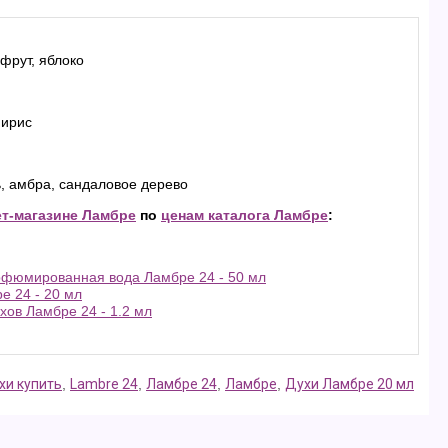
фрут, яблоко
 ирис
ь, амбра, сандаловое дерево
ет-магазине Ламбре
по
ценам каталога Ламбре
:
фюмированная вода Ламбре 24 - 50 мл
е 24 - 20 мл
ов Ламбре 24 - 1.2 мл
хи купить
,
Lambre 24
,
Ламбре 24
,
Ламбре
,
Духи Ламбре 20 мл