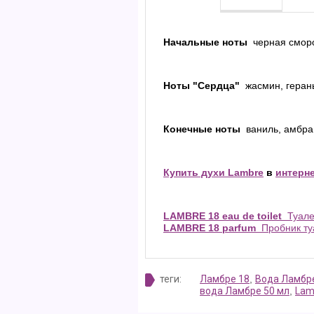
Начальные ноты
черная смор
Ноты "Сердца"
жасмин, геран
Конечные ноты
ваниль, амбра
Купить духи Lambre
в
интерн
LAMBRE 18 eau de toilet
Туале
LAMBRE 18 parfum
Пробник туа
теги:
Ламбре 18
,
Вода Ламбр
вода Ламбре 50 мл
,
Lam