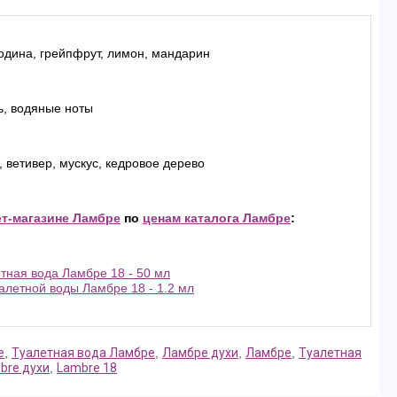
одина, грейпфрут, лимон, мандарин
ь, водяные ноты
, ветивер, мускус, кедровое дерево
ет-магазине Ламбре
по
ценам каталога Ламбре
:
тная вода Ламбре 18 - 50 мл
летной воды Ламбре 18 - 1.2 мл
е
,
Туалетная вода Ламбре
,
Ламбре духи
,
Ламбре
,
Туалетная
bre духи
,
Lambre 18