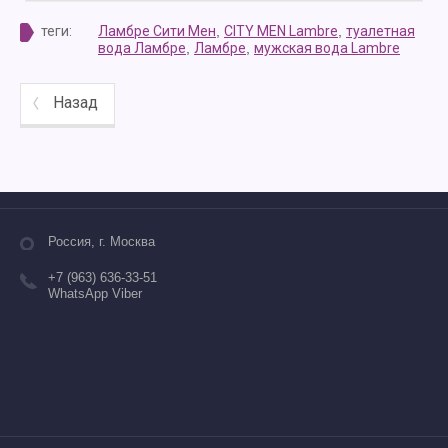
теги:
Ламбре Сити Мен
,
CITY MEN Lambre
,
туалетная
вода Ламбре
,
Ламбре
,
мужская вода Lambre
Назад
Россия, г. Москва
+7 (963) 636-33-51
WhatsApp Viber