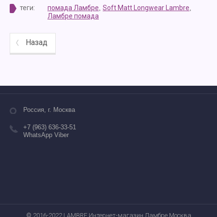
теги:
помада Ламбре
,
Soft Matt Longwear Lambre
,
Ламбре помада
Назад
Россия, г. Москва
+7 (963) 636-33-51
WhatsApp Viber
© 2016-2022 LAMBRE Интернет-магазин Ламбре Москва